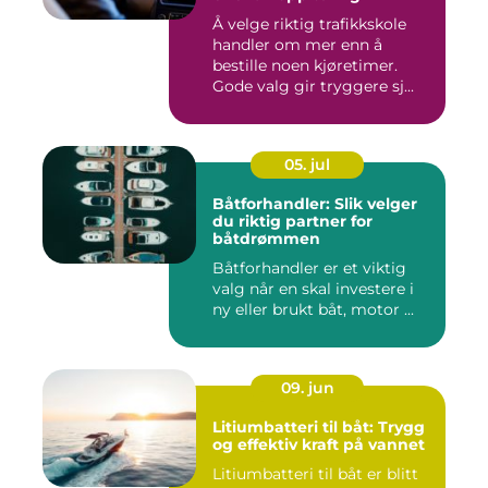
Å velge riktig trafikkskole
handler om mer enn å
bestille noen kjøretimer.
Gode valg gir tryggere sj...
05. jul
Båtforhandler: Slik velger
du riktig partner for
båtdrømmen
Båtforhandler er et viktig
valg når en skal investere i
ny eller brukt båt, motor ...
09. jun
Litiumbatteri til båt: Trygg
og effektiv kraft på vannet
Litiumbatteri til båt er blitt