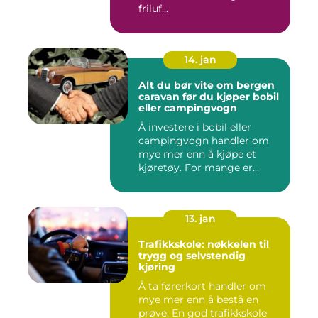
friluf...
14. jan
Alt du bør vite om bergen
caravan før du kjøper bobil
eller campingvogn
Å investere i bobil eller
campingvogn handler om
mye mer enn å kjøpe et
kjøretøy. For mange er
dette...
13. jan
Trafikkskole: nøkkelen til
trygg og selvstendig
kjøring
Å ta førerkort handler om
mye mer enn å bestå en
prøve. En god trafikkskole