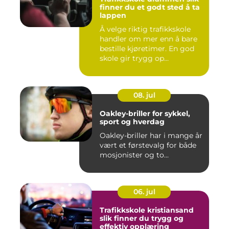
finner du et godt sted å ta
lappen
Å velge riktig trafikkskole
handler om mer enn å bare
bestille kjøretimer. En god
skole gir trygg op...
08. jul
Oakley-briller for sykkel,
sport og hverdag
Oakley-briller har i mange år
vært et førstevalg for både
mosjonister og to...
06. jul
Trafikkskole kristiansand
slik finner du trygg og
effektiv opplæring