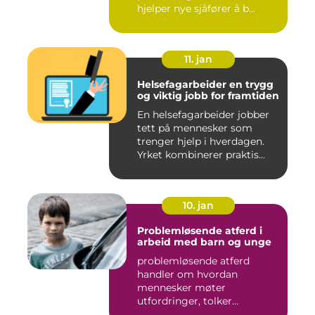
hjelper nye sjåfører å b...
11. jan
Helsefagarbeider en trygg
og viktig jobb for framtiden
En helsefagarbeider jobber
tett på mennesker som
trenger hjelp i hverdagen.
Yrket kombinerer praktis...
10. jan
Problemløsende atferd i
arbeid med barn og unge
problemløsende atferd
handler om hvordan
mennesker møter
utfordringer, tolker
situasjoner og finner ...