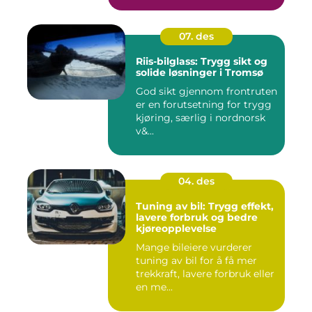
07. des
Riis-bilglass: Trygg sikt og
solide løsninger i Tromsø
God sikt gjennom frontruten
er en forutsetning for trygg
kjøring, særlig i nordnorsk
v&...
04. des
Tuning av bil: Trygg effekt,
lavere forbruk og bedre
kjøreopplevelse
Mange bileiere vurderer
tuning av bil for å få mer
trekkraft, lavere forbruk eller
en me...