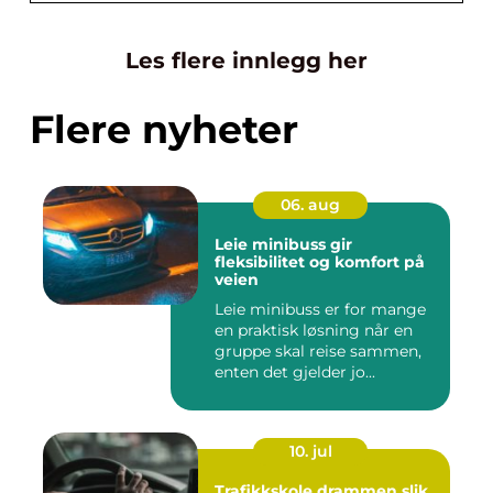
Les flere innlegg her
Flere nyheter
06. aug
Leie minibuss gir
fleksibilitet og komfort på
veien
Leie minibuss er for mange
en praktisk løsning når en
gruppe skal reise sammen,
enten det gjelder jo...
10. jul
Trafikkskole drammen slik