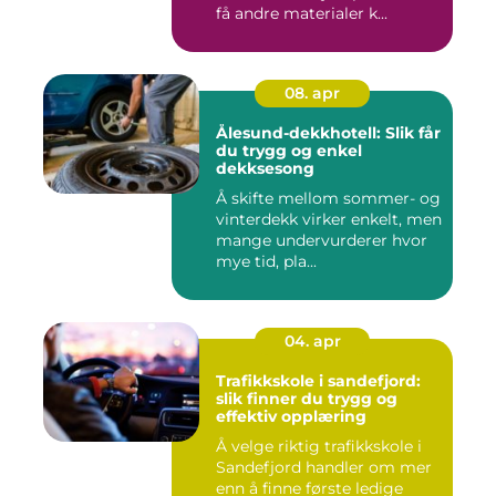
få andre materialer k...
08. apr
Ålesund-dekkhotell: Slik får
du trygg og enkel
dekksesong
Å skifte mellom sommer- og
vinterdekk virker enkelt, men
mange undervurderer hvor
mye tid, pla...
04. apr
Trafikkskole i sandefjord:
slik finner du trygg og
effektiv opplæring
Å velge riktig trafikkskole i
Sandefjord handler om mer
enn å finne første ledige