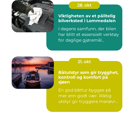
28. okt
Viktigheten av et pålitelig
bilverksted i Lommedalen
I dagens samfunn, der bilen
har blitt et essensielt verktøy
for daglige gjøremål...
21. okt
Båtutstyr som gir trygghet,
kontroll og komfort på
sjøen
En god båttur bygges på
mer enn godt vær. Riktig
utstyr gir tryggere manøvr...