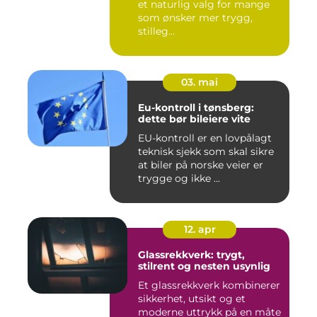
et naturlig valg for mange
som ønsker mer trygg,
stilleg...
03. mai
Eu-kontroll i tønsberg:
dette bør bileiere vite
EU-kontroll er en lovpålagt
teknisk sjekk som skal sikre
at biler på norske veier er
trygge og ikke ...
12. apr
Glassrekkverk: trygt,
stilrent og nesten usynlig
Et glassrekkverk kombinerer
sikkerhet, utsikt og et
moderne uttrykk på en måte