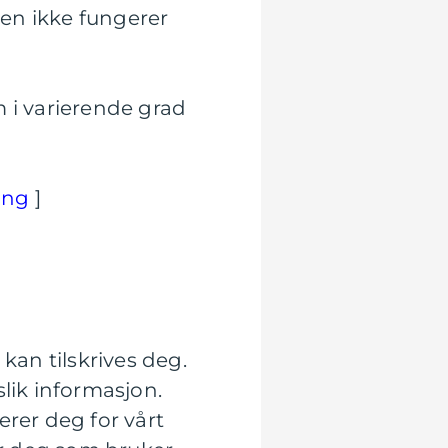
den ikke fungerer
m i varierende grad
ing
]
kan tilskrives deg.
lik informasjon.
rerer deg for vårt