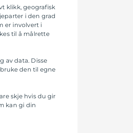
t klikk, geografisk
jeparter i den grad
er involvert i
es til å målrette
ng av data. Disse
bruke den til egne
re skje hvis du gir
m kan gi din