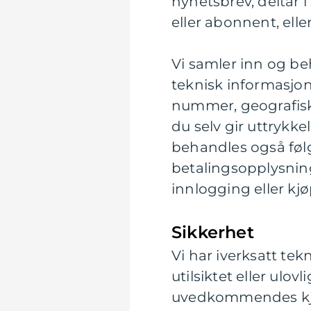
nyhetsbrev, deltar 
eller abonnent, elle
Vi samler inn og be
teknisk informasjon
nummer, geografisk p
du selv gir uttrykke
behandles også føl
betalingsopplysning
innlogging eller kjø
Sikkerhet
Vi har iverksatt tek
utilsiktet eller ulovl
uvedkommendes kje