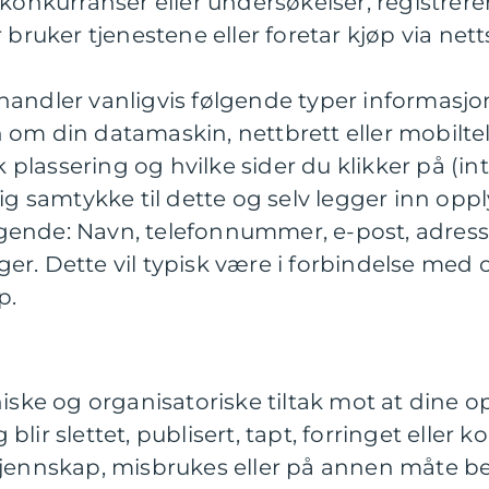
i konkurranser eller undersøkelser, registre
r bruker tjenestene eller foretar kjøp via nett
handler vanligvis følgende typer informasjo
 om din datamaskin, nettbrett eller mobiltele
lassering og hvilke sider du klikker på (int
lig samtykke til dette og selv legger inn op
gende: Navn, telefonnummer, e-post, adres
er. Dette vil typisk være i forbindelse med 
p.
niske og organisatoriske tiltak mot at dine 
ig blir slettet, publisert, tapt, forringet eller 
nnskap, misbrukes eller på annen måte beh