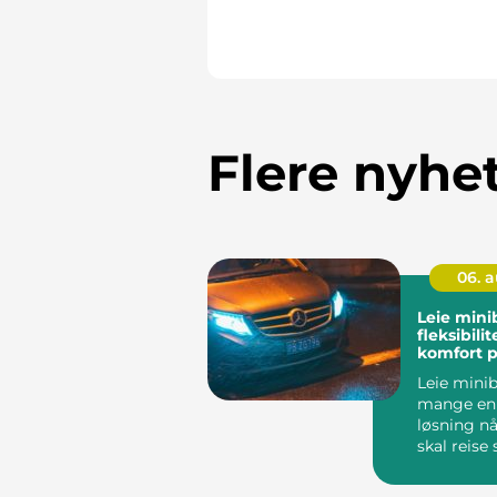
Flere nyhe
06. 
Leie mini
fleksibili
komfort p
Leie minib
mange en 
løsning n
skal reis
enten det g