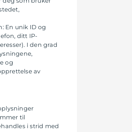
rer deg som bruker
stedet,
n: En unik ID og
fon, ditt IP-
eresser). I den grad
plysningene,
se og
opprettelse av
opplysninger
kommer til
andles i strid med