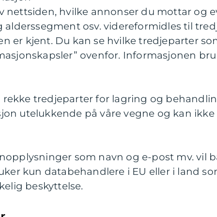
 nettsiden, hvilke annonser du mottar og ev
g alderssegment osv. videreformidles til tred
 er kjent. Du kan se hvilke tredjeparter som 
masjonskapsler” ovenfor. Informasjonen bruk
en rekke tredjeparter for lagring og behandli
jon utelukkende på våre vegne og kan ikke 
nopplysninger som navn og e-post mv. vil ba
ruker kun databehandlere i EU eller i land so
kelig beskyttelse.
r