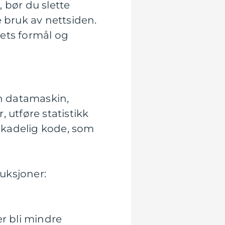
 bør du slette
e bruk av nettsiden.
ets formål og
in datamaskin,
 utføre statistikk
skadelig kode, som
ruksjoner:
er bli mindre