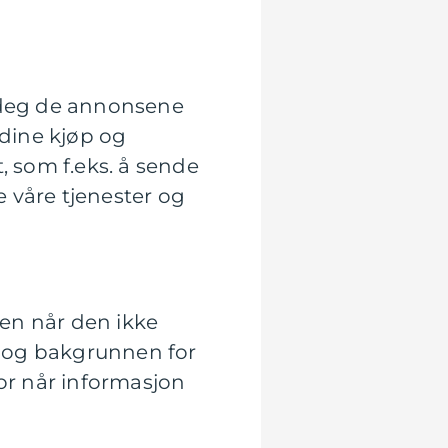
e deg de annonsene
 dine kjøp og
, som f.eks. å sende
e våre tjenester og
den når den ikke
t og bakgrunnen for
for når informasjon