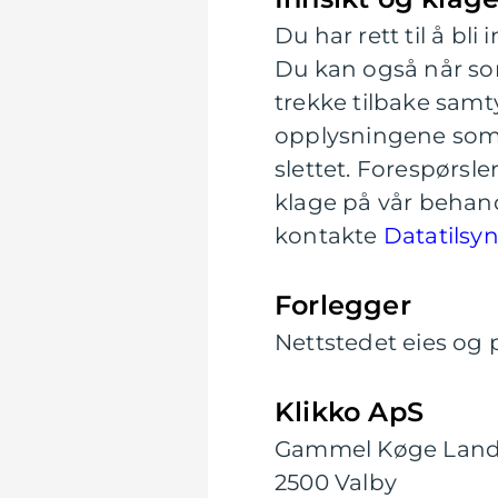
Du har rett til å b
Du kan også når so
trekke tilbake samt
opplysningene som be
slettet. Forespørsl
klage på vår behand
kontakte
Datatilsy
Forlegger
Nettstedet eies og p
Klikko ApS
Gammel Køge Land
2500 Valby