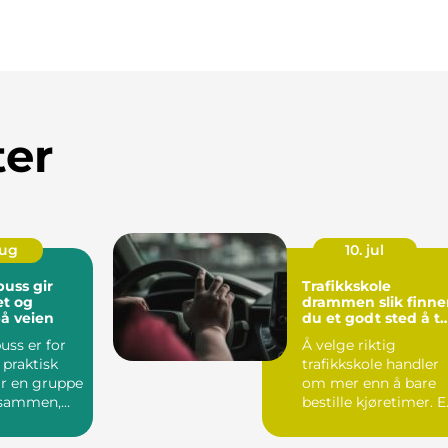
ter
aug
10. jul
buss gir
Trafikkskole
tet og
drammen slik finner
å veien
du et godt sted å t
lappen
uss er for
Å velge riktig
praktisk
trafikkskole handler
år en gruppe
om mer enn å bare
e sammen,
bestille kjøretimer. 
jelder jo...
god skole gir trygg
op...