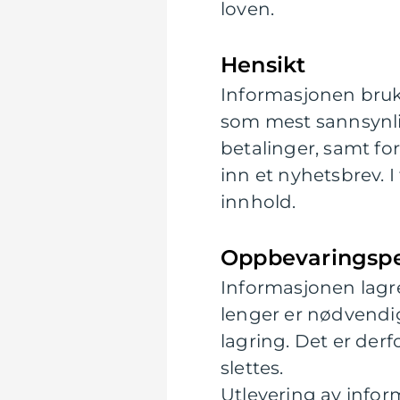
loven.
Hensikt
Informasjonen bruke
som mest sannsynlig
betalinger, samt fo
inn et nyhetsbrev. I
innhold.
Oppbevaringspe
Informasjonen lagres
lenger er nødvendi
lagring. Det er der
slettes.
Utlevering av info