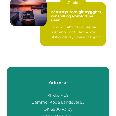
21. okt
Båtutstyr som gir trygghet,
kontroll og komfort på
sjøen
En god båttur bygges på
mer enn godt vær. Riktig
utstyr gir tryggere manøvr...
Adresse