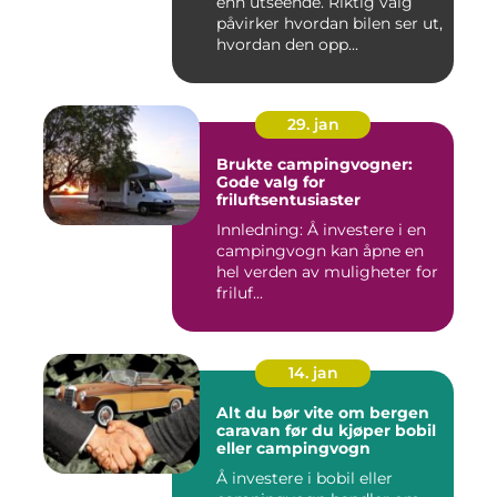
enn utseende. Riktig valg
påvirker hvordan bilen ser ut,
hvordan den opp...
29. jan
Brukte campingvogner:
Gode valg for
friluftsentusiaster
Innledning: Å investere i en
campingvogn kan åpne en
hel verden av muligheter for
friluf...
14. jan
Alt du bør vite om bergen
caravan før du kjøper bobil
eller campingvogn
Å investere i bobil eller