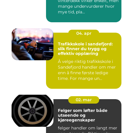
vinterdekk virker enkelt, men
mange undervurderer hvor
mye tid, pla...
04. apr
Trafikkskole i sandefjord:
slik finner du trygg og
effektiv opplæring
Å velge riktig trafikkskole i
Sandefjord handler om mer
enn å finne første ledige
time. For mange un...
02. mar
Felger som løfter både
utseende og
kjøreegenskaper
felger handler om langt mer