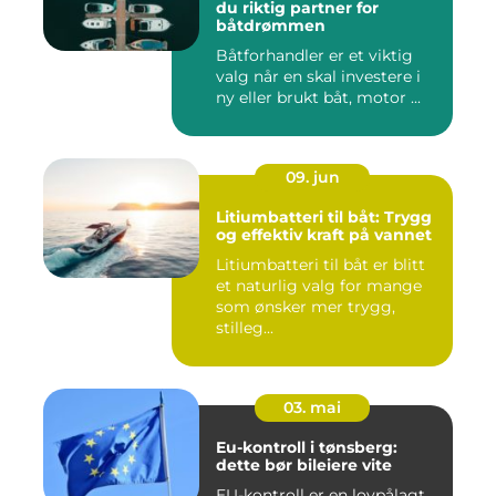
du riktig partner for
båtdrømmen
Båtforhandler er et viktig
valg når en skal investere i
ny eller brukt båt, motor ...
09. jun
Litiumbatteri til båt: Trygg
og effektiv kraft på vannet
Litiumbatteri til båt er blitt
et naturlig valg for mange
som ønsker mer trygg,
stilleg...
03. mai
Eu-kontroll i tønsberg:
dette bør bileiere vite
EU-kontroll er en lovpålagt