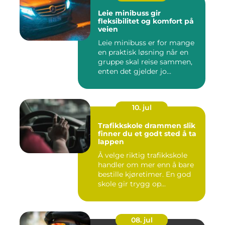
Leie minibuss gir
fleksibilitet og komfort på
veien
Leie minibuss er for mange
en praktisk løsning når en
gruppe skal reise sammen,
enten det gjelder jo...
10. jul
Trafikkskole drammen slik
finner du et godt sted å ta
lappen
Å velge riktig trafikkskole
handler om mer enn å bare
bestille kjøretimer. En god
skole gir trygg op...
08. jul