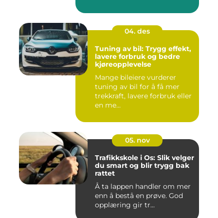
04. des
Tuning av bil: Trygg effekt,
lavere forbruk og bedre
kjøreopplevelse
Mange bileiere vurderer
tuning av bil for å få mer
trekkraft, lavere forbruk eller
en me...
05. nov
Trafikkskole i Os: Slik velger
du smart og blir trygg bak
rattet
Å ta lappen handler om mer
enn å bestå en prøve. God
opplæring gir tr...