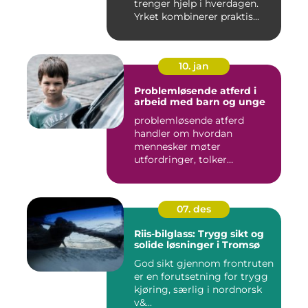
trenger hjelp i hverdagen.
Yrket kombinerer praktis...
10. jan
Problemløsende atferd i
arbeid med barn og unge
problemløsende atferd
handler om hvordan
mennesker møter
utfordringer, tolker
situasjoner og finner ...
07. des
Riis-bilglass: Trygg sikt og
solide løsninger i Tromsø
God sikt gjennom frontruten
er en forutsetning for trygg
kjøring, særlig i nordnorsk
v&...