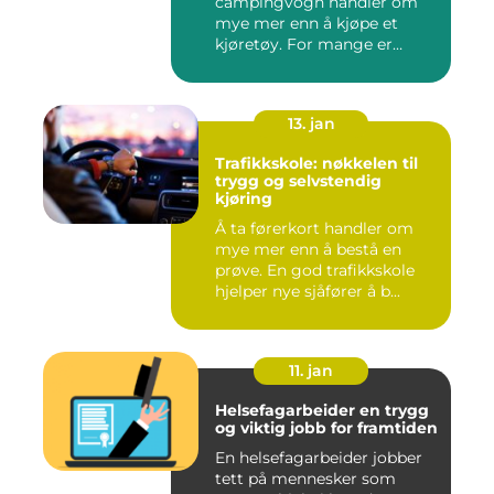
campingvogn handler om
mye mer enn å kjøpe et
kjøretøy. For mange er
dette...
13. jan
Trafikkskole: nøkkelen til
trygg og selvstendig
kjøring
Å ta førerkort handler om
mye mer enn å bestå en
prøve. En god trafikkskole
hjelper nye sjåfører å b...
11. jan
Helsefagarbeider en trygg
og viktig jobb for framtiden
En helsefagarbeider jobber
tett på mennesker som