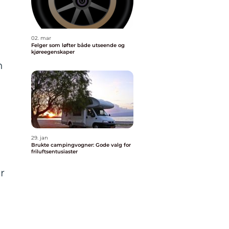
02. mar
Felger som løfter både utseende og
kjøreegenskaper
n
29. jan
Brukte campingvogner: Gode valg for
friluftsentusiaster
r