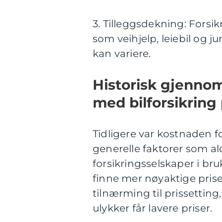
3. Tilleggsdekning: Forsik
som veihjelp, leiebil og ju
kan variere.
Historisk gjenno
med bilforsikring 
Tidligere var kostnaden f
generelle faktorer som al
forsikringsselskaper i br
finne mer nøyaktige priser
tilnærming til prissetting
ulykker får lavere priser.