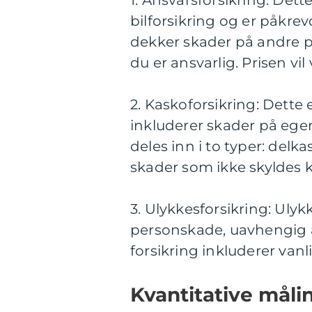
1. Ansvarsforsikring: De
bilforsikring og er påkrev
dekker skader på andre pe
du er ansvarlig. Prisen vi
2. Kaskoforsikring: Dett
inkluderer skader på egen 
deles inn i to typer: del
skader som ikke skyldes ko
3. Ulykkesforsikring: Ulyk
personskade, uavhengig 
forsikring inkluderer van
Kvantitative målin