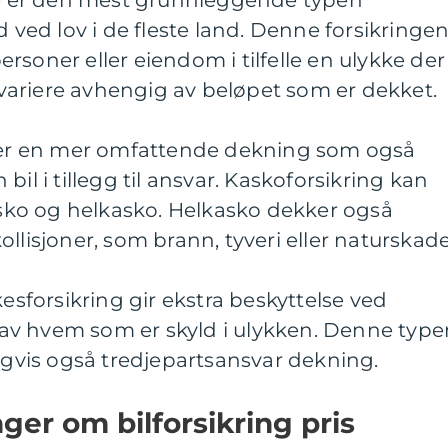
tte er den mest grunnleggende typen
d ved lov i de fleste land. Denne forsikringe
rsoner eller eiendom i tilfelle en ulykke der
l variere avhengig av beløpet som er dekket.
e er en mer omfattende dekning som også
bil i tillegg til ansvar. Kaskoforsikring kan
kasko og helkasko. Helkasko dekker også
llisjoner, som brann, tyveri eller naturskade
kesforsikring gir ekstra beskyttelse ved
av hvem som er skyld i ulykken. Denne type
ligvis også tredjepartsansvar dekning.
ger om bilforsikring pris