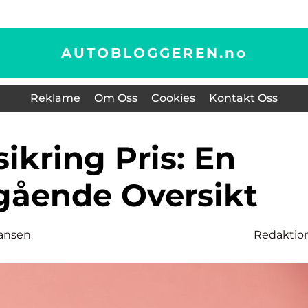
AUTOBLOGGEREN.
no
Reklame
Om Oss
Cookies
Kontakt Oss
ående Oversikt
ansen
Redaktio