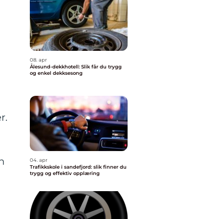
n
08. apr
Ålesund-dekkhotell: Slik får du trygg
og enkel dekksesong
r.
n
04. apr
Trafikkskole i sandefjord: slik finner du
trygg og effektiv opplæring