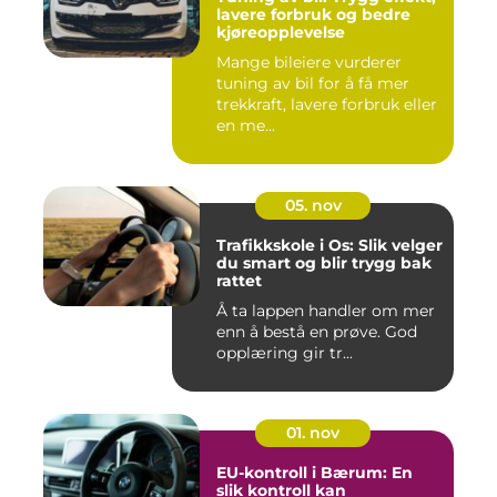
lavere forbruk og bedre
kjøreopplevelse
Mange bileiere vurderer
tuning av bil for å få mer
trekkraft, lavere forbruk eller
en me...
05. nov
Trafikkskole i Os: Slik velger
du smart og blir trygg bak
rattet
Å ta lappen handler om mer
enn å bestå en prøve. God
opplæring gir tr...
01. nov
EU-kontroll i Bærum: En
slik kontroll kan