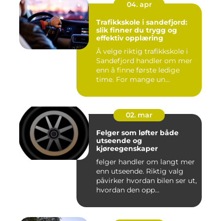
04. apr
Trafikkskole i sandefjord:
slik finner du trygg og
effektiv opplæring
Å velge riktig trafikkskole i
Sandefjord handler om mer
enn å finne første ledige
time. For mange un...
02. mar
Felger som løfter både
utseende og
kjøreegenskaper
felger handler om langt mer
enn utseende. Riktig valg
påvirker hvordan bilen ser ut,
hvordan den opp...