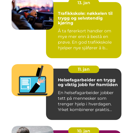
13. jan
Trafikkskole: nøkkelen til
trygg og selvstendig
kjøring
Å ta førerkort handler om
mye mer enn å bestå en
prøve. En god trafikkskole
hjelper nye sjåfører å b...
11. jan
Helsefagarbeider en trygg
og viktig jobb for framtiden
En helsefagarbeider jobber
tett på mennesker som
trenger hjelp i hverdagen.
Yrket kombinerer praktis...
10. jan