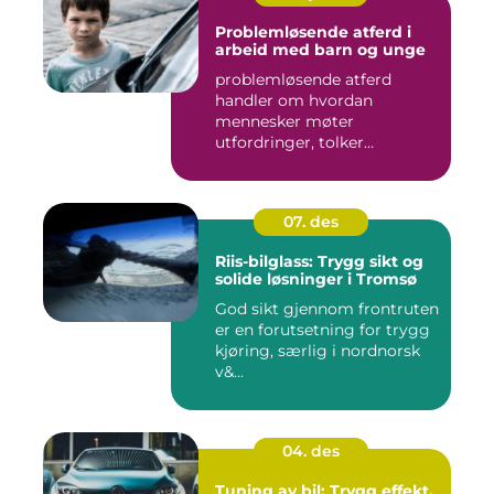
Problemløsende atferd i
arbeid med barn og unge
problemløsende atferd
handler om hvordan
mennesker møter
utfordringer, tolker
situasjoner og finner ...
07. des
Riis-bilglass: Trygg sikt og
solide løsninger i Tromsø
God sikt gjennom frontruten
er en forutsetning for trygg
kjøring, særlig i nordnorsk
v&...
04. des
Tuning av bil: Trygg effekt,