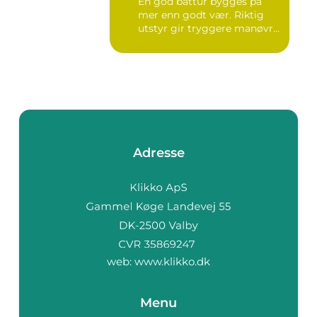
En god båttur bygges på
mer enn godt vær. Riktig
utstyr gir tryggere manøvr...
Adresse
web:
www.klikko.dk
Menu