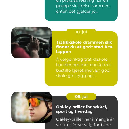
en praktisk løsning når en
gruppe skal reise sammen,
enten det gjelder jo...
10. jul
Trafikkskole drammen slik
finner du et godt sted å ta
lappen
Å velge riktig trafikkskole
handler om mer enn å bare
bestille kjøretimer. En god
skole gir trygg op...
08. jul
Oakley-briller for sykkel,
sport og hverdag
Oakley-briller har i mange år
vært et førstevalg for både