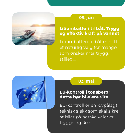
09. jun
Litiumbatteri til båt: Trygg
og effektiv kraft på vannet
Litiumbatteri til båt er blitt
et naturlig valg for mange
som ønsker mer trygg,
stilleg...
03. mai
Eu-kontroll i tønsberg:
dette bør bileiere vite
EU-kontroll er en lovpålagt
teknisk sjekk som skal sikre
at biler på norske veier er
trygge og ikke ...