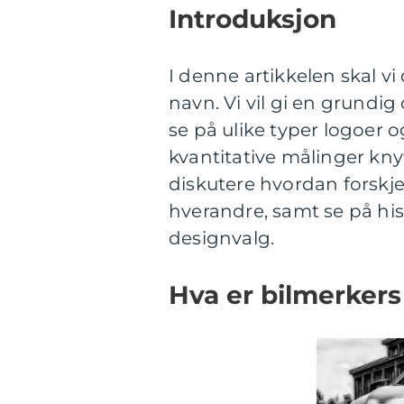
Introduksjon
I denne artikkelen skal v
navn. Vi vil gi en grundi
se på ulike typer logoer 
kvantitative målinger knytt
diskutere hvordan forskjel
hverandre, samt se på his
designvalg.
Hva er bilmerkers