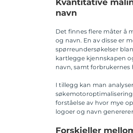
Kvantitative måli
navn
Det finnes flere måter å m
og navn. En av disse er 
spørreundersøkelser blan
kartlegge kjennskapen og 
navn, samt forbrukernes h
I tillegg kan man analyse
søkemotoroptimalisering o
forståelse av hvor mye o
logoer og navn genererer
Forskjeller mello