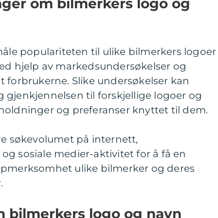
nger om bilmerkers logo og
åle populariteten til ulike bilmerkers logoer
med hjelp av markedsundersøkelser og
t forbrukerne. Slike undersøkelser kan
gjenkjennelsen til forskjellige logoer og
oldninger og preferanser knyttet til dem.
re søkevolumet på internett,
g sosiale medier-aktivitet for å få en
ppmerksomhet ulike bilmerker og deres
.
m bilmerkers logo og navn