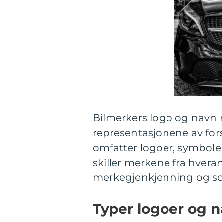
Bilmerkers logo og navn re
representasjonene av fors
omfatter logoer, symboler
skiller merkene fra hvera
merkegjenkjenning og so
Typer logoer og 