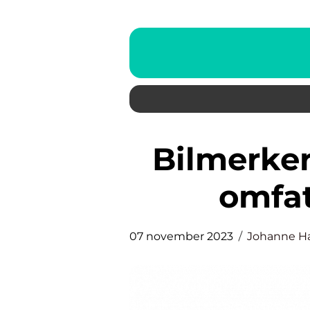
Bilmerkers logo og navn: En
omfat
07 november 2023
Johanne H