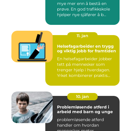
mye mer enn å bestå en
prøve. En god trafikkskole
hjelper nye sjåfører å b...
11. jan
Helsefagarbeider en trygg
og viktig jobb for framtiden
En helsefagarbeider jobber
tett på mennesker som
trenger hjelp i hverdagen.
Yrket kombinerer praktis...
10. jan
Problemløsende atferd i
arbeid med barn og unge
problemløsende atferd
handler om hvordan
mennesker møter