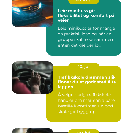
06. aug
Leie minibuss gir
fleksibilitet og komfort på
veien
Leie minibuss er for mange
en praktisk løsning når en
gruppe skal reise sammen,
enten det gjelder jo...
10. jul
Trafikkskole drammen slik
finner du et godt sted å ta
lappen
Å velge riktig trafikkskole
handler om mer enn å bare
bestille kjøretimer. En god
skole gir trygg op...