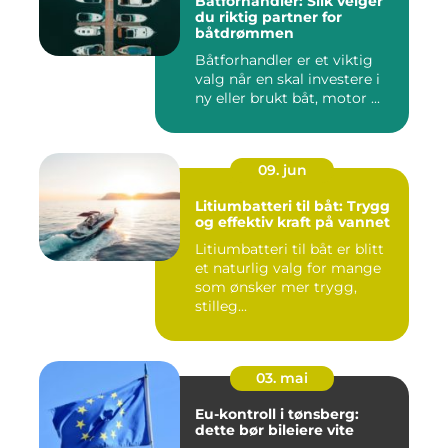
Båtforhandler: Slik velger
du riktig partner for
båtdrømmen
Båtforhandler er et viktig
valg når en skal investere i
ny eller brukt båt, motor ...
09. jun
Litiumbatteri til båt: Trygg
og effektiv kraft på vannet
Litiumbatteri til båt er blitt
et naturlig valg for mange
som ønsker mer trygg,
stilleg...
03. mai
Eu-kontroll i tønsberg:
dette bør bileiere vite