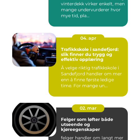
vinterdekk virker enkelt, men
mange undervurderer hvor
mye tid, pla...
04. apr
Trafikkskole i sandefjord:
slik finner du trygg og
effektiv opplæring
Å velge riktig trafikkskole i
Sandefjord handler om mer
enn å finne første ledige
time. For mange un...
02. mar
Felger som løfter både
utseende og
kjøreegenskaper
felger handler om langt mer