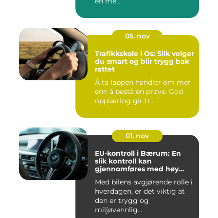
en me...
05. nov
Trafikkskole i Os: Slik velger
du smart og blir trygg bak
rattet
Å ta lappen handler om mer
enn å bestå en prøve. God
opplæring gir tr...
01. nov
EU-kontroll i Bærum: En
slik kontroll kan
gjennomføres med høy
kvalitet
Med bilens avgjørende rolle i
hverdagen, er det viktig at
den er trygg og
miljøvennlig...