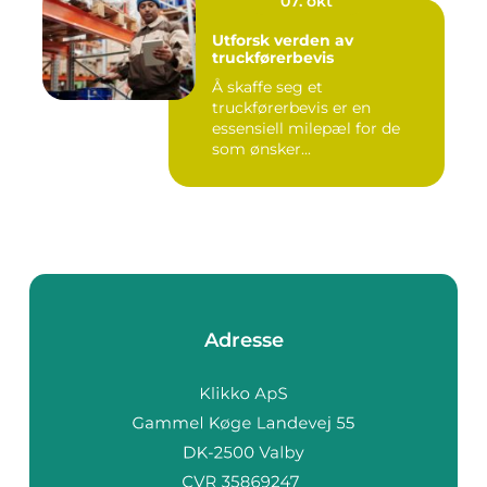
07. okt
Utforsk verden av
truckførerbevis
Å skaffe seg et
truckførerbevis er en
essensiell milepæl for de
som ønsker...
Adresse