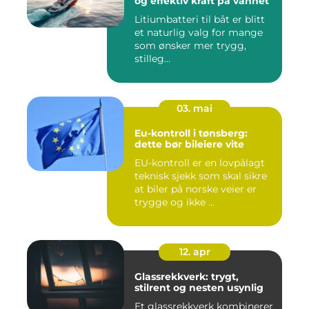
og effektiv kraft på vannet
Litiumbatteri til båt er blitt
et naturlig valg for mange
som ønsker mer trygg,
stilleg...
03. mai
Eu-kontroll i tønsberg:
dette bør bileiere vite
EU-kontroll er en lovpålagt
teknisk sjekk som skal sikre
at biler på norske veier er
trygge og ikke ...
12. apr
Glassrekkverk: trygt,
stilrent og nesten usynlig
Et glassrekkverk kombinerer