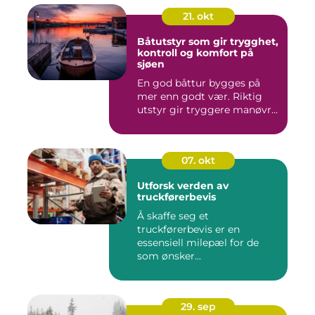
21. okt
Båtutstyr som gir trygghet,
kontroll og komfort på
sjøen
En god båttur bygges på
mer enn godt vær. Riktig
utstyr gir tryggere manøvr...
07. okt
Utforsk verden av
truckførerbevis
Å skaffe seg et
truckførerbevis er en
essensiell milepæl for de
som ønsker...
29. sep