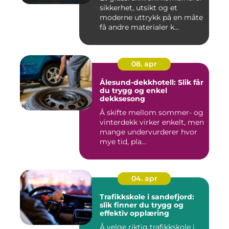
sikkerhet, utsikt og et
moderne uttrykk på en måte
få andre materialer k...
08. apr
Ålesund-dekkhotell: Slik får
du trygg og enkel
dekksesong
Å skifte mellom sommer- og
vinterdekk virker enkelt, men
mange undervurderer hvor
mye tid, pla...
04. apr
Trafikkskole i sandefjord:
slik finner du trygg og
effektiv opplæring
Å velge riktig trafikkskole i