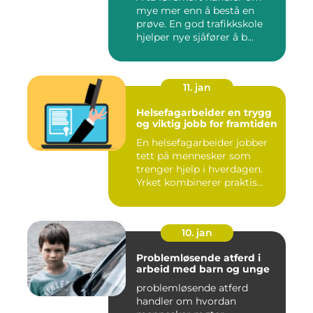
mye mer enn å bestå en
prøve. En god trafikkskole
hjelper nye sjåfører å b...
11. jan
Helsefagarbeider en trygg
og viktig jobb for framtiden
En helsefagarbeider jobber
tett på mennesker som
trenger hjelp i hverdagen.
Yrket kombinerer praktis...
10. jan
Problemløsende atferd i
arbeid med barn og unge
problemløsende atferd
handler om hvordan