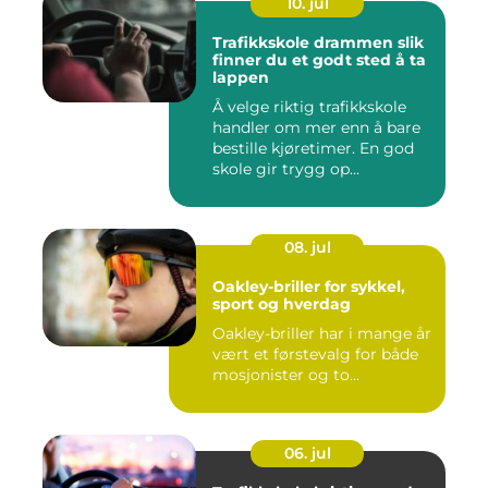
10. jul
Trafikkskole drammen slik
finner du et godt sted å ta
lappen
Å velge riktig trafikkskole
handler om mer enn å bare
bestille kjøretimer. En god
skole gir trygg op...
08. jul
Oakley-briller for sykkel,
sport og hverdag
Oakley-briller har i mange år
vært et førstevalg for både
mosjonister og to...
06. jul