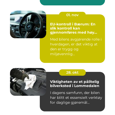
01. nov
EU-kontroll i Bærum: En
slik kontroll kan
gjennomføres med høy
kvalitet
Med bilens avgjørende rolle i
hverdagen, er det viktig at
den er trygg og
miljøvennlig...
28. okt
Viktigheten av et pålitelig
bilverksted i Lommedalen
I dagens samfunn, der bilen
har blitt et essensielt verktøy
for daglige gjøremål...