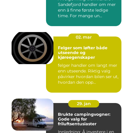
Sandefjord handler om mer
enn å finne første ledige
time. For mange un...
02. mar
Felger som løfter både
utseende og
kjøreegenskaper
felger handler om langt mer
enn utseende. Riktig valg
påvirker hvordan bilen ser ut,
hvordan den opp...
29. jan
Brukte campingvogner:
Gode valg for
friluftsentusiaster
Innledning: Å investere i en