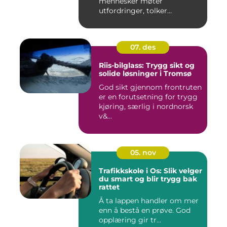
mennesker møter
utfordringer, tolker
situasjoner og finner ...
07. des
Riis-bilglass: Trygg sikt og
solide løsninger i Tromsø
God sikt gjennom frontruten
er en forutsetning for trygg
kjøring, særlig i nordnorsk
v&...
05. nov
Trafikkskole i Os: Slik velger
du smart og blir trygg bak
rattet
Å ta lappen handler om mer
enn å bestå en prøve. God
opplæring gir tr...