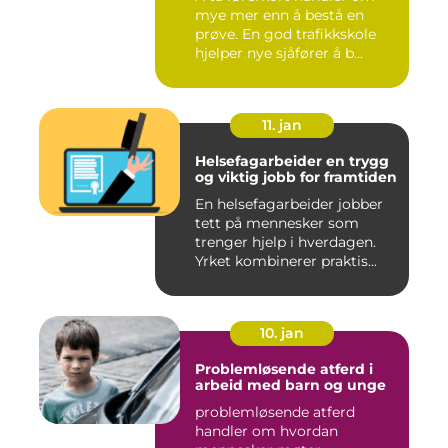
mye mer enn å bestå en
prøve. En god trafikkskole
hjelper nye sjåfører å b...
11. jan
Helsefagarbeider en trygg
og viktig jobb for framtiden
En helsefagarbeider jobber
tett på mennesker som
trenger hjelp i hverdagen.
Yrket kombinerer praktis...
10. jan
Problemløsende atferd i
arbeid med barn og unge
problemløsende atferd
handler om hvordan