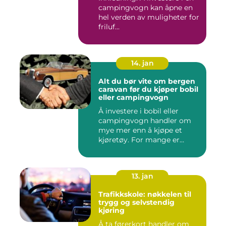
campingvogn kan åpne en
hel verden av muligheter for
friluf...
14. jan
Alt du bør vite om bergen
caravan før du kjøper bobil
eller campingvogn
Å investere i bobil eller
campingvogn handler om
mye mer enn å kjøpe et
kjøretøy. For mange er
dette...
13. jan
Trafikkskole: nøkkelen til
trygg og selvstendig
kjøring
Å ta førerkort handler om