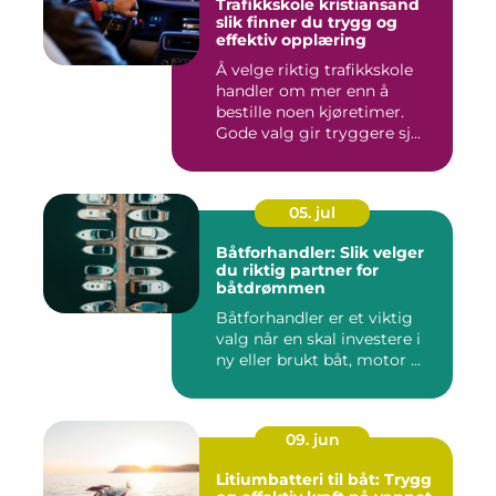
Trafikkskole kristiansand
slik finner du trygg og
effektiv opplæring
Å velge riktig trafikkskole
handler om mer enn å
bestille noen kjøretimer.
Gode valg gir tryggere sj...
05. jul
Båtforhandler: Slik velger
du riktig partner for
båtdrømmen
Båtforhandler er et viktig
valg når en skal investere i
ny eller brukt båt, motor ...
09. jun
Litiumbatteri til båt: Trygg