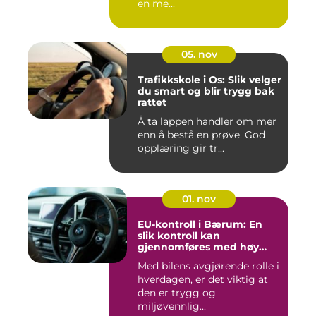
en me...
05. nov
Trafikkskole i Os: Slik velger
du smart og blir trygg bak
rattet
Å ta lappen handler om mer
enn å bestå en prøve. God
opplæring gir tr...
01. nov
EU-kontroll i Bærum: En
slik kontroll kan
gjennomføres med høy
kvalitet
Med bilens avgjørende rolle i
hverdagen, er det viktig at
den er trygg og
miljøvennlig...