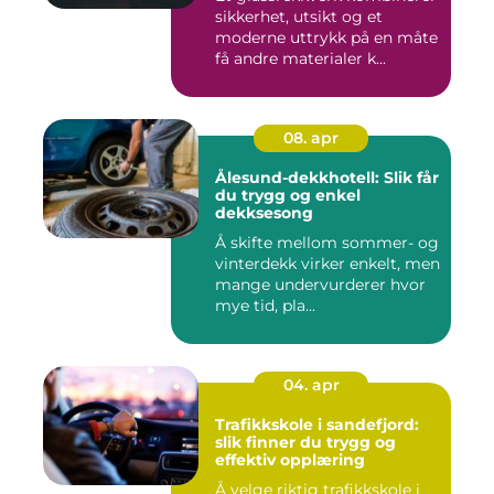
sikkerhet, utsikt og et
moderne uttrykk på en måte
få andre materialer k...
08. apr
Ålesund-dekkhotell: Slik får
du trygg og enkel
dekksesong
Å skifte mellom sommer- og
vinterdekk virker enkelt, men
mange undervurderer hvor
mye tid, pla...
04. apr
Trafikkskole i sandefjord:
slik finner du trygg og
effektiv opplæring
Å velge riktig trafikkskole i