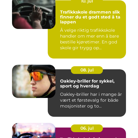
10. jul
Trafikkskole drammen slik
finner du et godt sted å ta
lappen
Å velge riktig trafikkskole
handler om mer enn å bare
bestille kjøretimer. En god
skole gir trygg op...
08. jul
Oakley-briller for sykkel,
sport og hverdag
Oakley-briller har i mange år
vært et førstevalg for både
mosjonister og to...
06. jul