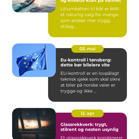
og effektiv kraft på vannet
Litiumbatteri til båt er blitt
et naturlig valg for mange
som ønsker mer trygg,
stilleg...
03. mai
Eu-kontroll i tønsberg:
dette bør bileiere vite
EU-kontroll er en lovpålagt
teknisk sjekk som skal sikre
at biler på norske veier er
trygge og ikke ...
12. apr
Glassrekkverk: trygt,
stilrent og nesten usynlig
Et glassrekkverk kombinerer