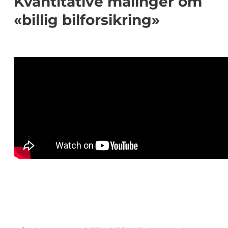
Kvantitative målinger om
«billig bilforsikring»