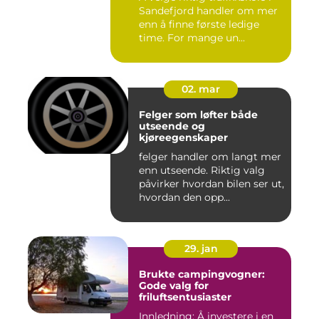
Sandefjord handler om mer
enn å finne første ledige
time. For mange un...
02. mar
Felger som løfter både
utseende og
kjøreegenskaper
felger handler om langt mer
enn utseende. Riktig valg
påvirker hvordan bilen ser ut,
hvordan den opp...
29. jan
Brukte campingvogner:
Gode valg for
friluftsentusiaster
Innledning: Å investere i en