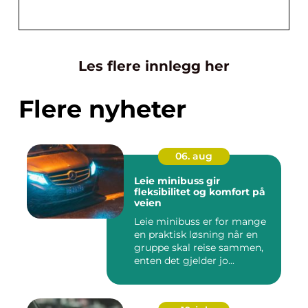
Les flere innlegg her
Flere nyheter
06. aug
Leie minibuss gir
fleksibilitet og komfort på
veien
Leie minibuss er for mange
en praktisk løsning når en
gruppe skal reise sammen,
enten det gjelder jo...