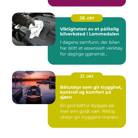
28. okt
Viktigheten av et pålitelig
bilverksted i Lommedalen
I dagens samfunn, der bilen
har blitt et essensielt verktøy
for daglige gjøremål...
21. okt
Båtutstyr som gir trygghet,
kontroll og komfort på
sjøen
En god båttur bygges på
mer enn godt vær. Riktig
utstyr gir tryggere manøvr...