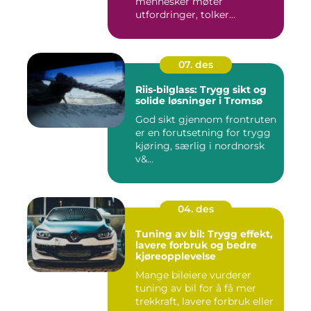
mennesker møter
utfordringer, tolker
situasjoner og finner ...
07. des
Riis-bilglass: Trygg sikt og
solide løsninger i Tromsø
God sikt gjennom frontruten
er en forutsetning for trygg
kjøring, særlig i nordnorsk
v&...
04. des
Tuning av bil: Trygg effekt,
lavere forbruk og bedre
kjøreopplevelse
Mange bileiere vurderer
tuning av bil for å få mer
trekkraft, lavere forbruk eller