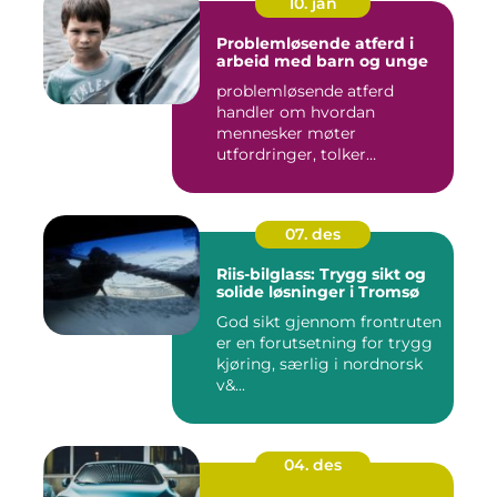
10. jan
Problemløsende atferd i
arbeid med barn og unge
problemløsende atferd
handler om hvordan
mennesker møter
utfordringer, tolker
situasjoner og finner ...
07. des
Riis-bilglass: Trygg sikt og
solide løsninger i Tromsø
God sikt gjennom frontruten
er en forutsetning for trygg
kjøring, særlig i nordnorsk
v&...
04. des