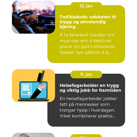
13. jan
Trafikkskole: nøkkelen til
trygg og selvstendig
kjøring
Å ta førerkort handler om
mye mer enn å bestå en
prøve. En god trafikkskole
hjelper nye sjåfører å b...
11. jan
Helsefagarbeider en trygg
og viktig jobb for framtiden
En helsefagarbeider jobber
tett på mennesker som
trenger hjelp i hverdagen.
Yrket kombinerer praktis...