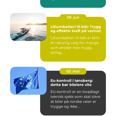
09. jun
Litiumbatteri til båt: Trygg
og effektiv kraft på vannet
Litiumbatteri til båt er blitt
et naturlig valg for mange
som ønsker mer trygg,
stilleg...
03. mai
Eu-kontroll i tønsberg:
dette bør bileiere vite
EU-kontroll er en lovpålagt
teknisk sjekk som skal sikre
at biler på norske veier er
trygge og ikke ...