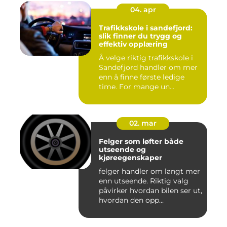
04. apr
Trafikkskole i sandefjord:
slik finner du trygg og
effektiv opplæring
Å velge riktig trafikkskole i
Sandefjord handler om mer
enn å finne første ledige
time. For mange un...
02. mar
Felger som løfter både
utseende og
kjøreegenskaper
felger handler om langt mer
enn utseende. Riktig valg
påvirker hvordan bilen ser ut,
hvordan den opp...