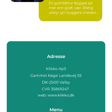
En god båttur bygges på
mer enn godt vær. Riktig
utstyr gir tryggere manøvr...
Adresse
web:
www.klikko.dk
Menu