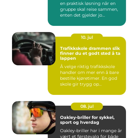
en praktisk løsning når en
gruppe skal reise sammen,
enten det gjelder jo...
10. jul
Trafikkskole drammen slik
finner du et godt sted å ta
lappen
Å velge riktig trafikkskole
handler om mer enn å bare
bestille kjøretimer. En god
skole gir trygg op...
08. jul
Oakley-briller for sykkel,
sport og hverdag
Oakley-briller har i mange år
vært et førstevalg for både