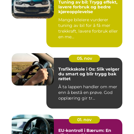
Tuning av bil: Trygg effekt,
lavere forbruk og bedre
kjøreopplevelse
Mange bileiere vurderer
tuning av bil for å få mer
trekkraft, lavere forbruk eller
en me...
05. nov
Trafikkskole i Os: Slik velger
du smart og blir trygg bak
rattet
Å ta lappen handler om mer
enn å bestå en prøve. God
opplæring gir tr...
01. nov
EU-kontroll i Bærum: En