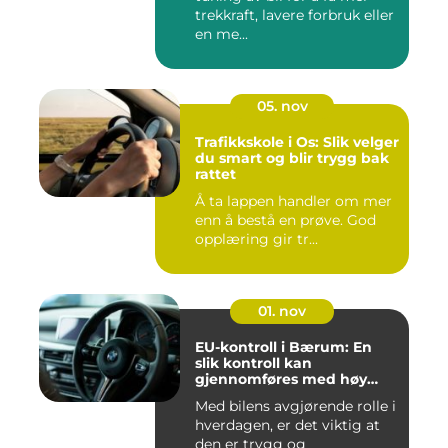
trekkraft, lavere forbruk eller
en me...
05. nov
Trafikkskole i Os: Slik velger
du smart og blir trygg bak
rattet
Å ta lappen handler om mer
enn å bestå en prøve. God
opplæring gir tr...
01. nov
EU-kontroll i Bærum: En
slik kontroll kan
gjennomføres med høy
kvalitet
Med bilens avgjørende rolle i
hverdagen, er det viktig at
den er trygg og