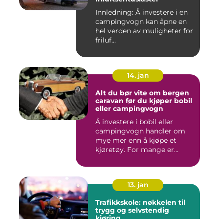
Innledning: Å investere i en
campingvogn kan åpne en
hel verden av muligheter for
friluf...
14. jan
Alt du bør vite om bergen
caravan før du kjøper bobil
eller campingvogn
Å investere i bobil eller
campingvogn handler om
mye mer enn å kjøpe et
kjøretøy. For mange er
dette...
13. jan
Trafikkskole: nøkkelen til
trygg og selvstendig
kjøring