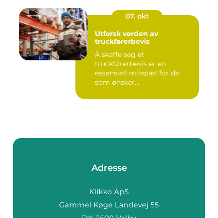
07. okt
Utforsk verden av
truckførerbevis
Å skaffe seg et
truckførerbevis er en
essensiell milepæl for de
som ønsker...
Adresse