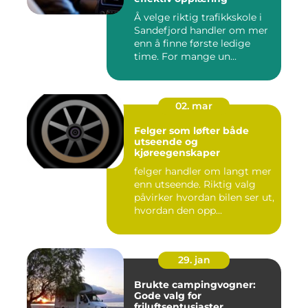
Å velge riktig trafikkskole i
Sandefjord handler om mer
enn å finne første ledige
time. For mange un...
02. mar
Felger som løfter både
utseende og
kjøreegenskaper
felger handler om langt mer
enn utseende. Riktig valg
påvirker hvordan bilen ser ut,
hvordan den opp...
29. jan
Brukte campingvogner:
Gode valg for
friluftsentusiaster