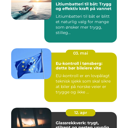
Litiumbatteri til båt: Trygg
og effektiv kraft på vannet
Litiumbatteri til båt er blitt
et naturlig valg for mange
som ønsker mer trygg,
stilleg...
03. mai
Eu-kontroll i tønsberg:
dette bør bileiere vite
EU-kontroll er en lovpålagt
teknisk sjekk som skal sikre
at biler på norske veier er
trygge og ikke ...
12. apr
Glassrekkverk: trygt,
stilrent og nesten usynlig