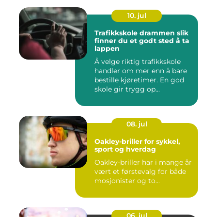
10. jul
Trafikkskole drammen slik
finner du et godt sted å ta
lappen
Å velge riktig trafikkskole
handler om mer enn å bare
bestille kjøretimer. En god
skole gir trygg op...
08. jul
Oakley-briller for sykkel,
sport og hverdag
Oakley-briller har i mange år
vært et førstevalg for både
mosjonister og to...
06. jul