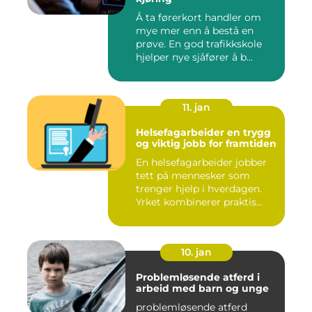
Å ta førerkort handler om
mye mer enn å bestå en
prøve. En god trafikkskole
hjelper nye sjåfører å b...
11. jan
Helsefagarbeider en trygg
og viktig jobb for framtiden
En helsefagarbeider jobber
tett på mennesker som
trenger hjelp i hverdagen.
Yrket kombinerer praktis...
10. jan
Problemløsende atferd i
arbeid med barn og unge
problemløsende atferd