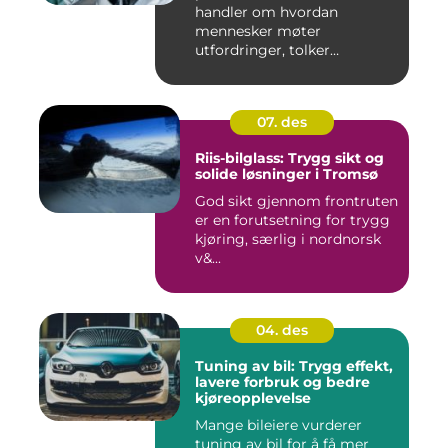
handler om hvordan
mennesker møter
utfordringer, tolker
situasjoner og finner ...
07. des
Riis-bilglass: Trygg sikt og
solide løsninger i Tromsø
God sikt gjennom frontruten
er en forutsetning for trygg
kjøring, særlig i nordnorsk
v&...
04. des
Tuning av bil: Trygg effekt,
lavere forbruk og bedre
kjøreopplevelse
Mange bileiere vurderer
tuning av bil for å få mer