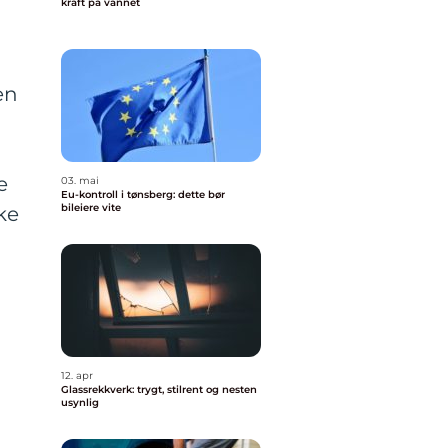
kraft på vannet
en
e
03. mai
Eu-kontroll i tønsberg: dette bør
bileiere vite
ke
12. apr
Glassrekkverk: trygt, stilrent og nesten
usynlig