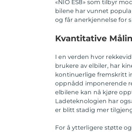
«NIO ES8» som tilbyr mode
bilene har vunnet popular
og får anerkjennelse for s
Kvantitative Måli
I en verden hvor rekkevid
brukere av elbiler, har kin
kontinuerlige fremskritt 
oppnådd imponerende rek
elbilene kan nå kjøre oppt
Ladeteknologien har også b
er blitt stadig mer tilgjen
For å ytterligere støtte o