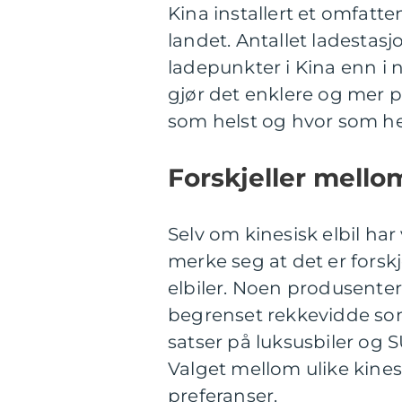
Kina installert et omfatt
landet. Antallet ladestasj
ladepunkter i Kina enn i 
gjør det enklere og mer pr
som helst og hvor som he
Forskjeller mellom
Selv om kinesisk elbil ha
merke seg at det er forskj
elbiler. Noen produsenter
begrenset rekkevidde som
satser på luksusbiler og 
Valget mellom ulike kine
preferanser.