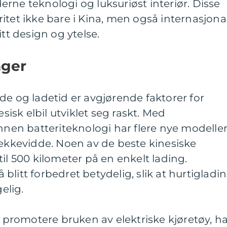
rne teknologi og luksuriøst interiør. Disse
itet ikke bare i Kina, men også internasjona
itt design og ytelse.
nger
de og ladetid er avgjørende faktorer for
esisk elbil utviklet seg raskt. Med
innen batteriteknologi har flere nye modelle
kevidde. Noen av de beste kinesiske
il 500 kilometer på en enkelt lading.
litt forbedret betydelig, slik at hurtigladi
gelig.
g promotere bruken av elektriske kjøretøy, h