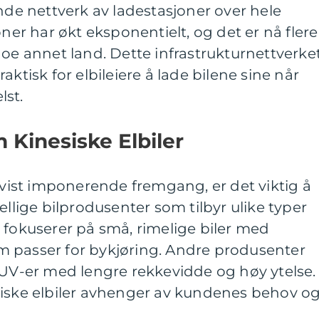
ende nettverk av ladestasjoner over hele
oner har økt eksponentielt, og det er nå flere
noe annet land. Dette infrastrukturnettverke
aktisk for elbileiere å lade bilene sine når
lst.
 Kinesiske Elbiler
r vist imponerende fremgang, er det viktig å
ellige bilprodusenter som tilbyr ulike typer
 fokuserer på små, rimelige biler med
 passer for bykjøring. Andre produsenter
SUV-er med lengre rekkevidde og høy ytelse.
siske elbiler avhenger av kundenes behov o