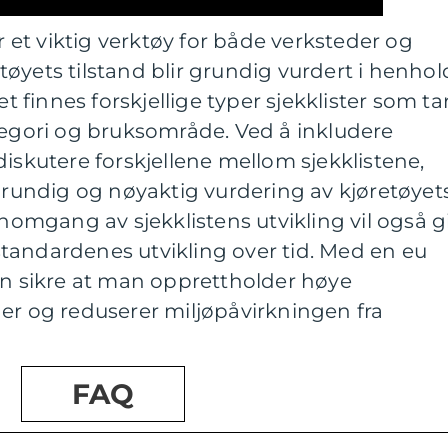
er et viktig verktøy for både verksteder og
retøyets tilstand blir grundig vurdert i henhol
et finnes forskjellige typer sjekklister som ta
tegori og bruksområde. Ved å inkludere
diskutere forskjellene mellom sjekklistene,
undig og nøyaktig vurdering av kjøretøyet
nnomgang av sjekklistens utvikling vil også g
llstandardenes utvikling over tid. Med en eu
an sikre at man opprettholder høye
er og reduserer miljøpåvirkningen fra
FAQ