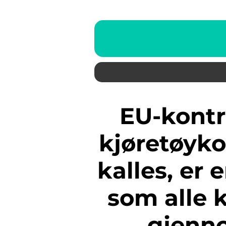
EU-kontroll, eller periodisk
kjøretøyko
kalles, er 
som alle 
gjenno