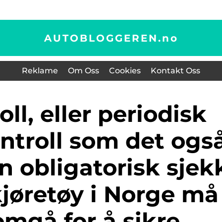
AUTOBLOGGEREN.
no
Reklame
Om Oss
Cookies
Kontakt Oss
ntroll som det ogs
en obligatorisk sjek
kjøretøy i Norge må
mgå for å sikre