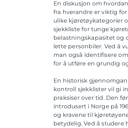
En diskusjon om hvordan fo
fra hverandre er viktig fo
ulike kjøretøykategorier
sjekkliste for tunge kjøret
belastningskapasitet og c
lette personbiler. Ved å 
man også identifisere om
for å utføre en grundig o
En historisk gjennomgang
kontroll sjekklister vil gi
praksiser over tid. Den fø
introdusert i Norge på 19
og kravene til kjøretøyen
betydelig. Ved å studere 