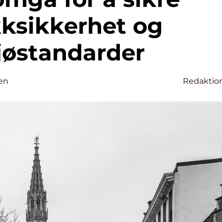
kksikkerhet og
jøstandarder
en
Redaktio