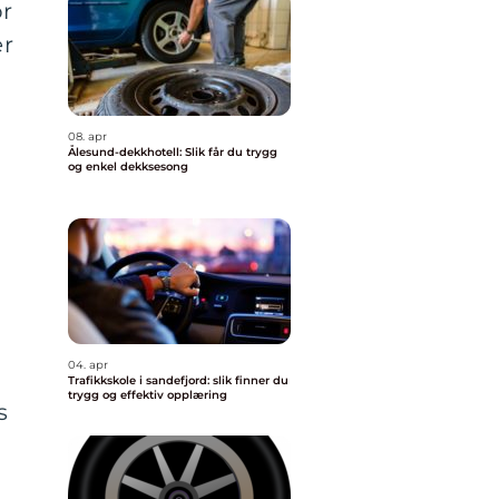
or
er
08. apr
Ålesund-dekkhotell: Slik får du trygg
og enkel dekksesong
04. apr
Trafikkskole i sandefjord: slik finner du
trygg og effektiv opplæring
s