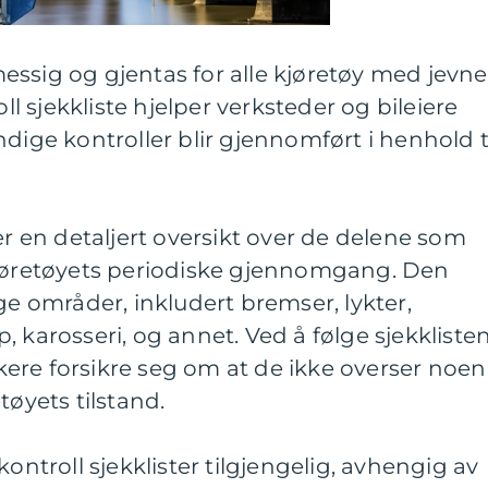
ssig og gjentas for alle kjøretøy med jevne
 sjekkliste hjelper verksteder og bileiere
dige kontroller blir gjennomført i henhold t
er en detaljert oversikt over de delene som
kjøretøyets periodiske gjennomgang. Den
ge områder, inkludert bremser, lykter,
 karosseri, og annet. Ved å følge sjekkliste
ere forsikre seg om at de ikke overser noen
tøyets tilstand.
kontroll sjekklister tilgjengelig, avhengig av