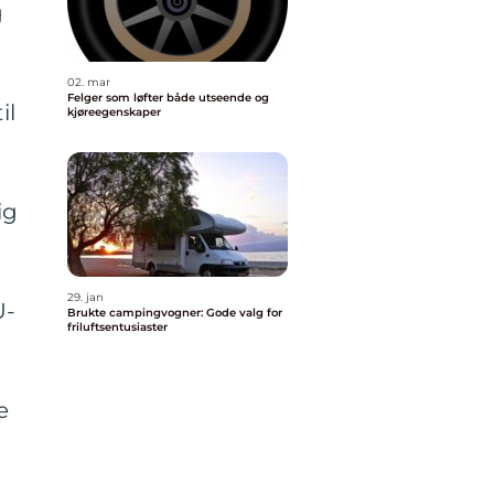
g
02. mar
Felger som løfter både utseende og
il
kjøreegenskaper
ig
29. jan
U-
Brukte campingvogner: Gode valg for
friluftsentusiaster
e