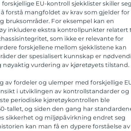
rskjellige EU-kontroll sjekklister skiller se
r å forstå mangfoldet av krav som gjelder for
 og bruksområder. For eksempel kan en
øy inkludere ekstra kontrollpunkter relatert t
hassisintegritet, som ikke er relevante for
vurdere forskjellene mellom sjekklistene kan
råder der spesialisert kunnskap er nødvend
g nøyaktig vurdering av kjøretøyets tilstand.
 av fordeler og ulemper med forskjellige E
 innsikt i utviklingen av kontrollstandarder og
rste periodiske kjøretøykontrollen ble
60-tallet, og siden den gang har standarden
es sikkerhet og miljøpåvirkning endret seg
historien kan man få en dypere forståelse av