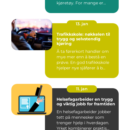
kjøretøy. For mange er
dette...
13. jan
Trafikkskole: nøkkelen til
trygg og selvstendig
kjøring
Å ta førerkort handler om
mye mer enn å bestå en
prøve. En god trafikkskole
hjelper nye sjåfører å b...
11. jan
Helsefagarbeider en trygg
og viktig jobb for framtiden
En helsefagarbeider jobber
tett på mennesker som
trenger hjelp i hverdagen.
Yrket kombinerer praktis...