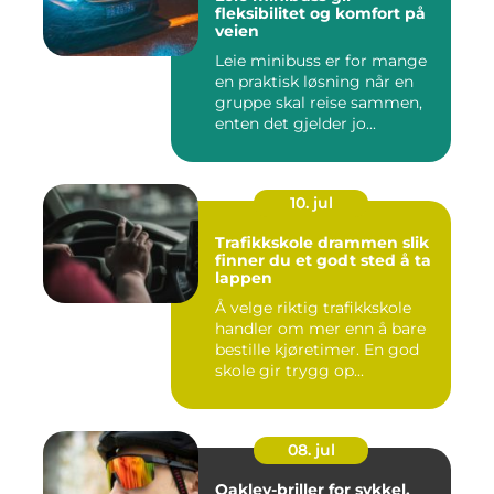
fleksibilitet og komfort på
veien
Leie minibuss er for mange
en praktisk løsning når en
gruppe skal reise sammen,
enten det gjelder jo...
10. jul
Trafikkskole drammen slik
finner du et godt sted å ta
lappen
Å velge riktig trafikkskole
handler om mer enn å bare
bestille kjøretimer. En god
skole gir trygg op...
08. jul
Oakley-briller for sykkel,