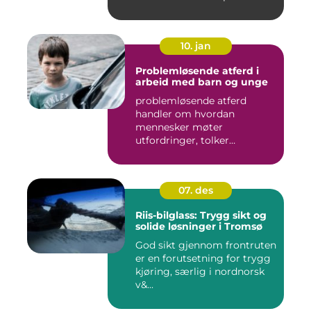
10. jan
Problemløsende atferd i
arbeid med barn og unge
problemløsende atferd
handler om hvordan
mennesker møter
utfordringer, tolker
situasjoner og finner ...
07. des
Riis-bilglass: Trygg sikt og
solide løsninger i Tromsø
God sikt gjennom frontruten
er en forutsetning for trygg
kjøring, særlig i nordnorsk
v&...