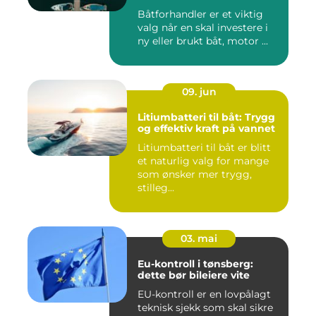
Båtforhandler er et viktig
valg når en skal investere i
ny eller brukt båt, motor ...
09. jun
Litiumbatteri til båt: Trygg
og effektiv kraft på vannet
Litiumbatteri til båt er blitt
et naturlig valg for mange
som ønsker mer trygg,
stilleg...
03. mai
Eu-kontroll i tønsberg:
dette bør bileiere vite
EU-kontroll er en lovpålagt
teknisk sjekk som skal sikre