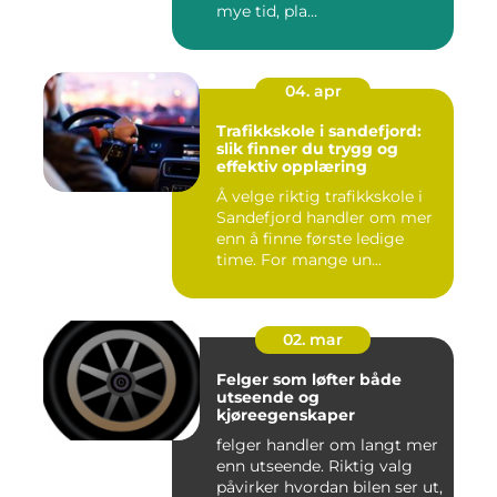
mye tid, pla...
04. apr
Trafikkskole i sandefjord:
slik finner du trygg og
effektiv opplæring
Å velge riktig trafikkskole i
Sandefjord handler om mer
enn å finne første ledige
time. For mange un...
02. mar
Felger som løfter både
utseende og
kjøreegenskaper
felger handler om langt mer
enn utseende. Riktig valg
påvirker hvordan bilen ser ut,