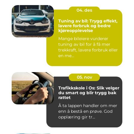
04. des
Tuning av bil: Trygg effekt,
lavere forbruk og bedre
kjøreopplevelse
Mange bileiere vurderer
tuning av bil for å få mer
trekkraft, lavere forbruk eller
en me...
05. nov
Trafikkskole i Os: Slik velger
du smart og blir trygg bak
rattet
Å ta lappen handler om mer
enn å bestå en prøve. God
opplæring gir tr...