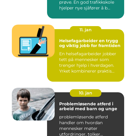
prøve. En god trafikkskole
hjelper nye sjåfører å b...
11. jan
Helsefagarbeider en trygg
og viktig jobb for framtiden
En helsefagarbeider jobber
tett på mennesker som
trenger hjelp i hverdagen.
Yrket kombinerer praktis...
10. jan
Problemløsende atferd i
arbeid med barn og unge
problemløsende atferd
handler om hvordan
mennesker møter
utfordringer, tolker