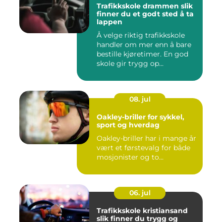
Trafikkskole drammen slik
finner du et godt sted å ta
lappen
Å velge riktig trafikkskole
handler om mer enn å bare
bestille kjøretimer. En god
skole gir trygg op...
08. jul
Oakley-briller for sykkel,
sport og hverdag
Oakley-briller har i mange år
vært et førstevalg for både
mosjonister og to...
06. jul
Trafikkskole kristiansand
slik finner du trygg og