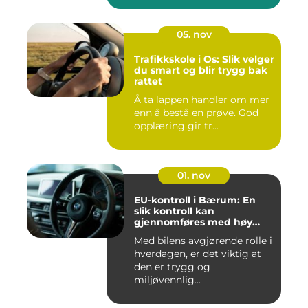
05. nov
Trafikkskole i Os: Slik velger
du smart og blir trygg bak
rattet
Å ta lappen handler om mer
enn å bestå en prøve. God
opplæring gir tr...
01. nov
EU-kontroll i Bærum: En
slik kontroll kan
gjennomføres med høy
kvalitet
Med bilens avgjørende rolle i
hverdagen, er det viktig at
den er trygg og
miljøvennlig...