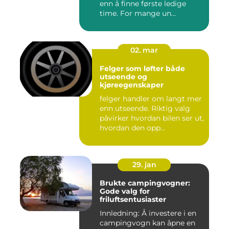
enn å finne første ledige
time. For mange un...
02. mar
Felger som løfter både
utseende og
kjøreegenskaper
felger handler om langt mer
enn utseende. Riktig valg
påvirker hvordan bilen ser ut,
hvordan den opp...
29. jan
Brukte campingvogner:
Gode valg for
friluftsentusiaster
Innledning: Å investere i en
campingvogn kan åpne en