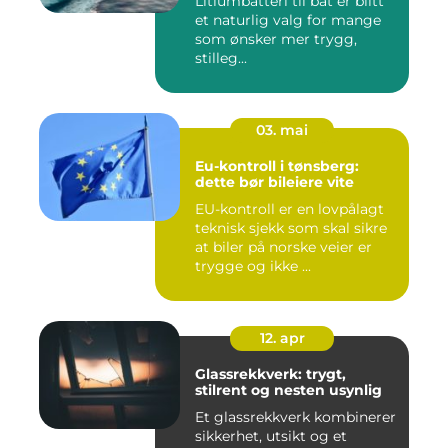
Litiumbatteri til båt er blitt
et naturlig valg for mange
som ønsker mer trygg,
stilleg...
03. mai
Eu-kontroll i tønsberg:
dette bør bileiere vite
EU-kontroll er en lovpålagt
teknisk sjekk som skal sikre
at biler på norske veier er
trygge og ikke ...
12. apr
Glassrekkverk: trygt,
stilrent og nesten usynlig
Et glassrekkverk kombinerer
sikkerhet, utsikt og et