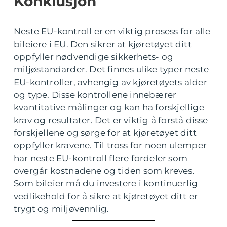
Konklusjon
Neste EU-kontroll er en viktig prosess for alle
bileiere i EU. Den sikrer at kjøretøyet ditt
oppfyller nødvendige sikkerhets- og
miljøstandarder. Det finnes ulike typer neste
EU-kontroller, avhengig av kjøretøyets alder
og type. Disse kontrollene innebærer
kvantitative målinger og kan ha forskjellige
krav og resultater. Det er viktig å forstå disse
forskjellene og sørge for at kjøretøyet ditt
oppfyller kravene. Til tross for noen ulemper
har neste EU-kontroll flere fordeler som
overgår kostnadene og tiden som kreves.
Som bileier må du investere i kontinuerlig
vedlikehold for å sikre at kjøretøyet ditt er
trygt og miljøvennlig.