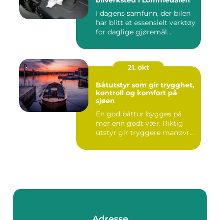
bilverksted i Lommedalen
I dagens samfunn, der bilen
har blitt et essensielt verktøy
for daglige gjøremål...
21. okt
Båtutstyr som gir trygghet,
kontroll og komfort på
sjøen
En god båttur bygges på
mer enn godt vær. Riktig
utstyr gir tryggere manøvr...
Adresse