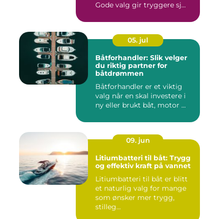
Gode valg gir tryggere sj...
05. jul
Båtforhandler: Slik velger
du riktig partner for
båtdrømmen
Båtforhandler er et viktig
valg når en skal investere i
ny eller brukt båt, motor ...
09. jun
Litiumbatteri til båt: Trygg
og effektiv kraft på vannet
Litiumbatteri til båt er blitt
et naturlig valg for mange
som ønsker mer trygg,
stilleg...