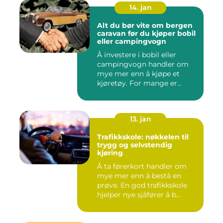
14. jan
Alt du bør vite om bergen
caravan før du kjøper bobil
eller campingvogn
Å investere i bobil eller
campingvogn handler om
mye mer enn å kjøpe et
kjøretøy. For mange er
dette...
13. jan
Trafikkskole: nøkkelen til
trygg og selvstendig
kjøring
Å ta førerkort handler om
mye mer enn å bestå en
prøve. En god trafikkskole
hjelper nye sjåfører å b...