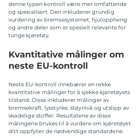
denne typen kontroll være mer omfattende
og spesialisert. Den inkluderer grundig
vurdering av bremsesystemet, hjuloppheng
og andre deler som er spesielt relevante for
tunge kjøretøy.
Kvantitative målinger om
neste EU-kontroll
Neste EU-kontroll innebærer en rekke
kvantitative målinger for å sjekke kjøretøyets
tilstand. Disse inkluderer målinger av
bremsekraft, lysstyrke, støynivå og utslipp av
skadelige stoffer. Resultatene av disse
målingene brukes til å vurdere om kjøretøyet
ditt oppfyller de nødvendige standardene.