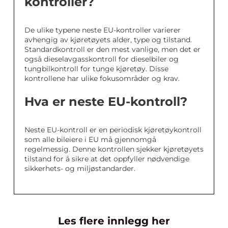
kontroller?
De ulike typene neste EU-kontroller varierer
avhengig av kjøretøyets alder, type og tilstand.
Standardkontroll er den mest vanlige, men det er
også dieselavgasskontroll for dieselbiler og
tungbilkontroll for tunge kjøretøy. Disse
kontrollene har ulike fokusområder og krav.
Hva er neste EU-kontroll?
Neste EU-kontroll er en periodisk kjøretøykontroll
som alle bileiere i EU må gjennomgå
regelmessig. Denne kontrollen sjekker kjøretøyets
tilstand for å sikre at det oppfyller nødvendige
sikkerhets- og miljøstandarder.
Les flere innlegg her