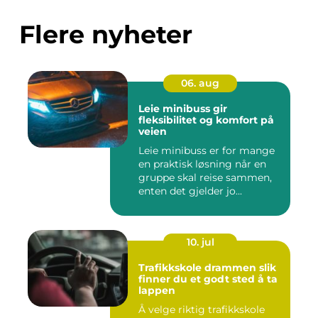
Flere nyheter
06. aug
Leie minibuss gir
fleksibilitet og komfort på
veien
Leie minibuss er for mange
en praktisk løsning når en
gruppe skal reise sammen,
enten det gjelder jo...
10. jul
Trafikkskole drammen slik
finner du et godt sted å ta
lappen
Å velge riktig trafikkskole