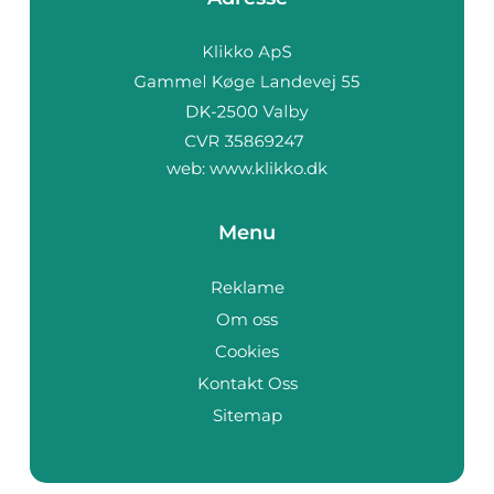
web:
www.klikko.dk
Menu
Reklame
Om oss
Cookies
Kontakt Oss
Sitemap