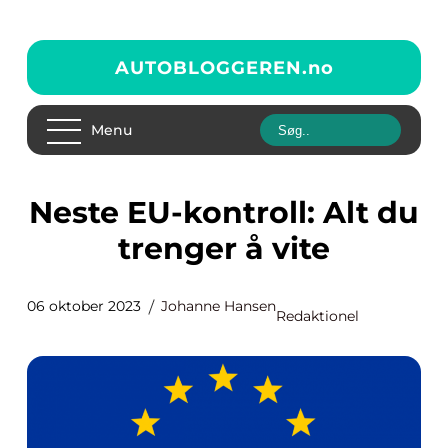
AUTOBLOGGEREN.
no
Menu
Neste EU-kontroll: Alt du
trenger å vite
06 oktober 2023
Johanne Hansen
Redaktionel