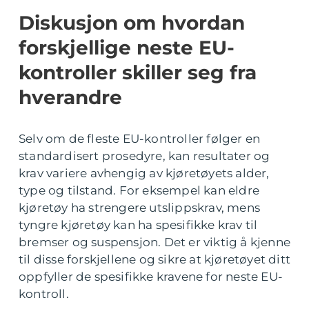
Diskusjon om hvordan
forskjellige neste EU-
kontroller skiller seg fra
hverandre
Selv om de fleste EU-kontroller følger en
standardisert prosedyre, kan resultater og
krav variere avhengig av kjøretøyets alder,
type og tilstand. For eksempel kan eldre
kjøretøy ha strengere utslippskrav, mens
tyngre kjøretøy kan ha spesifikke krav til
bremser og suspensjon. Det er viktig å kjenne
til disse forskjellene og sikre at kjøretøyet ditt
oppfyller de spesifikke kravene for neste EU-
kontroll.