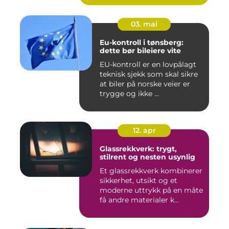
03. mai
Eu-kontroll i tønsberg:
dette bør bileiere vite
EU-kontroll er en lovpålagt
teknisk sjekk som skal sikre
at biler på norske veier er
trygge og ikke ...
12. apr
Glassrekkverk: trygt,
stilrent og nesten usynlig
Et glassrekkverk kombinerer
sikkerhet, utsikt og et
moderne uttrykk på en måte
få andre materialer k...