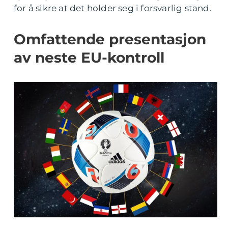
for å sikre at det holder seg i forsvarlig stand.
Omfattende presentasjon
av neste EU-kontroll