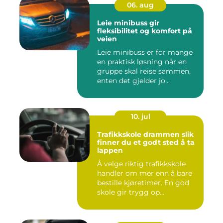
06. aug
Leie minibuss gir
fleksibilitet og komfort på
veien
Leie minibuss er for mange
en praktisk løsning når en
gruppe skal reise sammen,
enten det gjelder jo...
10. jul
Trafikkskole drammen slik
finner du et godt sted å ta
lappen
Å velge riktig trafikkskole
handler om mer enn å bare
bestille kjøretimer. En god
skole gir trygg op...