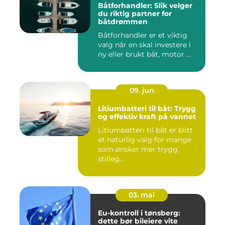
Båtforhandler: Slik velger
du riktig partner for
båtdrømmen
Båtforhandler er et viktig
valg når en skal investere i
ny eller brukt båt, motor ...
09. jun
Litiumbatteri til båt: Trygg
og effektiv kraft på vannet
Litiumbatteri til båt er blitt
et naturlig valg for mange
som ønsker mer trygg,
stilleg...
03. mai
Eu-kontroll i tønsberg:
dette bør bileiere vite