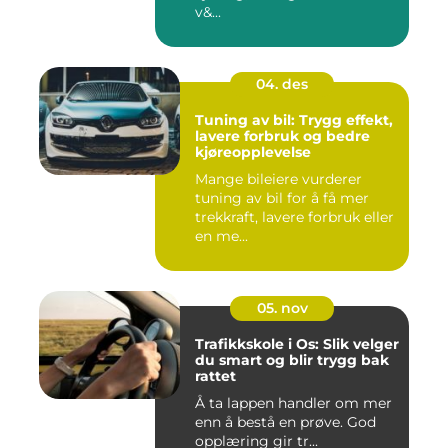
v&...
04. des
Tuning av bil: Trygg effekt,
lavere forbruk og bedre
kjøreopplevelse
Mange bileiere vurderer
tuning av bil for å få mer
trekkraft, lavere forbruk eller
en me...
05. nov
Trafikkskole i Os: Slik velger
du smart og blir trygg bak
rattet
Å ta lappen handler om mer
enn å bestå en prøve. God
opplæring gir tr...