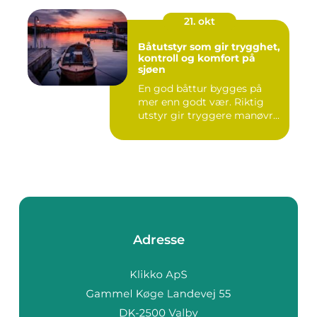
21. okt
Båtutstyr som gir trygghet,
kontroll og komfort på
sjøen
En god båttur bygges på
mer enn godt vær. Riktig
utstyr gir tryggere manøvr...
Adresse