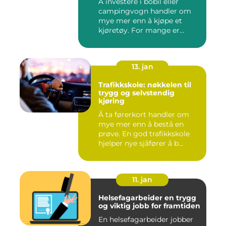
Å investere i bobil eller
campingvogn handler om
mye mer enn å kjøpe et
kjøretøy. For mange er
dette...
13. jan
Trafikkskole: nøkkelen til
trygg og selvstendig
kjøring
Å ta førerkort handler om
mye mer enn å bestå en
prøve. En god trafikkskole
hjelper nye sjåfører å b...
11. jan
Helsefagarbeider en trygg
og viktig jobb for framtiden
En helsefagarbeider jobber