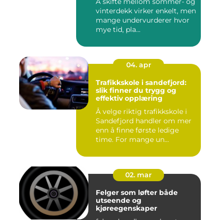
Å skifte mellom sommer- og
vinterdekk virker enkelt, men
mange undervurderer hvor
mye tid, pla...
04. apr
Trafikkskole i sandefjord:
slik finner du trygg og
effektiv opplæring
Å velge riktig trafikkskole i
Sandefjord handler om mer
enn å finne første ledige
time. For mange un...
02. mar
Felger som løfter både
utseende og
kjøreegenskaper