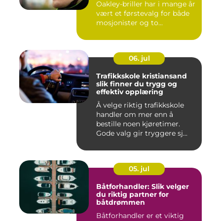
Oakley-briller har i mange år
vært et førstevalg for både
mosjonister og to...
06. jul
Trafikkskole kristiansand
slik finner du trygg og
effektiv opplæring
Å velge riktig trafikkskole
handler om mer enn å
bestille noen kjøretimer.
Gode valg gir tryggere sj...
05. jul
Båtforhandler: Slik velger
du riktig partner for
båtdrømmen
Båtforhandler er et viktig