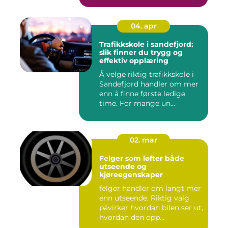
04. apr
Trafikkskole i sandefjord:
slik finner du trygg og
effektiv opplæring
Å velge riktig trafikkskole i
Sandefjord handler om mer
enn å finne første ledige
time. For mange un...
02. mar
Felger som løfter både
utseende og
kjøreegenskaper
felger handler om langt mer
enn utseende. Riktig valg
påvirker hvordan bilen ser ut,
hvordan den opp...