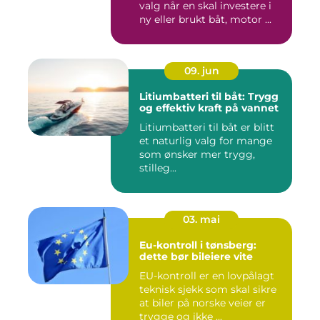
valg når en skal investere i
ny eller brukt båt, motor ...
09. jun
Litiumbatteri til båt: Trygg
og effektiv kraft på vannet
Litiumbatteri til båt er blitt
et naturlig valg for mange
som ønsker mer trygg,
stilleg...
03. mai
Eu-kontroll i tønsberg:
dette bør bileiere vite
EU-kontroll er en lovpålagt
teknisk sjekk som skal sikre
at biler på norske veier er
trygge og ikke ...