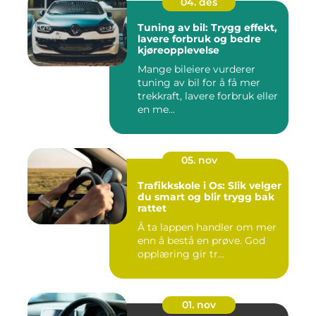
04. des
Tuning av bil: Trygg effekt,
lavere forbruk og bedre
kjøreopplevelse
Mange bileiere vurderer
tuning av bil for å få mer
trekkraft, lavere forbruk eller
en me...
05. nov
Trafikkskole i Os: Slik velger
du smart og blir trygg bak
rattet
Å ta lappen handler om mer
enn å bestå en prøve. God
opplæring gir tr...
01. nov