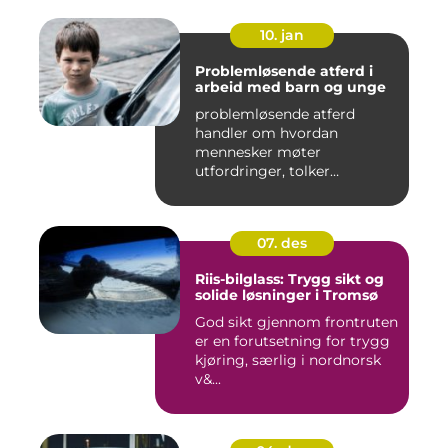
10. jan
Problemløsende atferd i
arbeid med barn og unge
problemløsende atferd
handler om hvordan
mennesker møter
utfordringer, tolker
situasjoner og finner ...
07. des
Riis-bilglass: Trygg sikt og
solide løsninger i Tromsø
God sikt gjennom frontruten
er en forutsetning for trygg
kjøring, særlig i nordnorsk
v&...