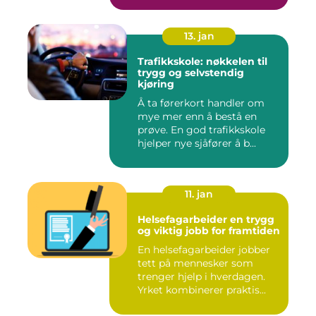
13. jan
Trafikkskole: nøkkelen til
trygg og selvstendig
kjøring
Å ta førerkort handler om
mye mer enn å bestå en
prøve. En god trafikkskole
hjelper nye sjåfører å b...
11. jan
Helsefagarbeider en trygg
og viktig jobb for framtiden
En helsefagarbeider jobber
tett på mennesker som
trenger hjelp i hverdagen.
Yrket kombinerer praktis...