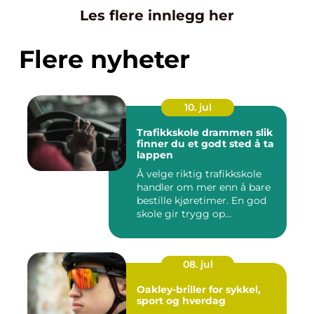
Les flere innlegg her
Flere nyheter
10. jul
Trafikkskole drammen slik
finner du et godt sted å ta
lappen
Å velge riktig trafikkskole
handler om mer enn å bare
bestille kjøretimer. En god
skole gir trygg op...
08. jul
Oakley-briller for sykkel,
sport og hverdag