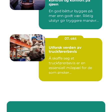
kontroll og komfort på
sjøen
En god båttur bygges på
mer enn godt vær. Riktig
utstyr gir tryggere manøvr...
07. okt
Utforsk verden av
truckførerbevis
Å skaffe seg et
truckførerbevis er en
essensiell milepæl for de
som ønsker...